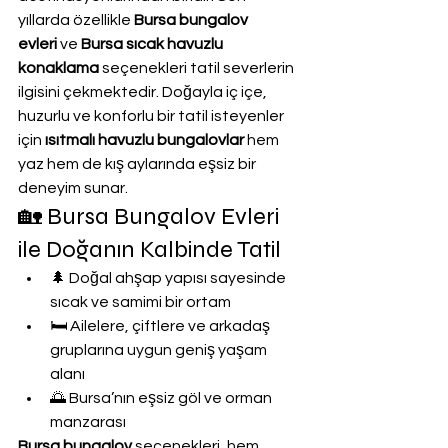
yıllarda özellikle 
Bursa bungalov 
evleri
 ve 
Bursa sıcak havuzlu 
konaklama
 seçenekleri tatil severlerin 
ilgisini çekmektedir. Doğayla iç içe, 
huzurlu ve konforlu bir tatil isteyenler 
için 
ısıtmalı havuzlu bungalovlar
 hem 
yaz hem de kış aylarında eşsiz bir 
deneyim sunar.
🏡 Bursa Bungalov Evleri 
ile Doğanın Kalbinde Tatil
🌲 Doğal ahşap yapısı sayesinde 
sıcak ve samimi bir ortam
🛏️ Ailelere, çiftlere ve arkadaş 
gruplarına uygun geniş yaşam 
alanı
🌅 Bursa’nın eşsiz göl ve orman 
manzarası
Bursa bungalov
 seçenekleri, hem 