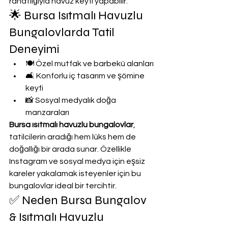
rahatlığıyla havuz keyfi yapabilir.
🌟 Bursa Isıtmalı Havuzlu 
Bungalovlarda Tatil 
Deneyimi
🍽️ Özel mutfak ve barbekü alanları
🛋️ Konforlu iç tasarım ve şömine 
keyfi
📸 Sosyal medyalık doğa 
manzaraları
Bursa ısıtmalı havuzlu bungalovlar
, 
tatilcilerin aradığı hem lüks hem de 
doğallığı bir arada sunar. Özellikle 
Instagram ve sosyal medya için eşsiz 
kareler yakalamak isteyenler için bu 
bungalovlar ideal bir tercihtir.
✅ Neden Bursa Bungalov 
& Isıtmalı Havuzlu 