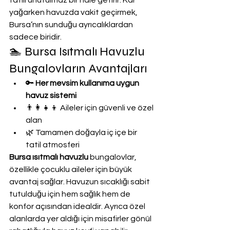
tatili unutulmaz bir hale getirir. Kar 
yağarken havuzda vakit geçirmek, 
Bursa’nın sunduğu ayrıcalıklardan 
sadece biridir.
🏊 Bursa Isıtmalı Havuzlu 
Bungalovların Avantajları
🔑 
Her mevsim kullanıma uygun 
havuz sistemi
👨‍👩‍👧‍👦 Aileler için güvenli ve özel 
alan
🌿 Tamamen doğayla iç içe bir 
tatil atmosferi
Bursa ısıtmalı havuzlu
 bungalovlar, 
özellikle çocuklu aileler için büyük 
avantaj sağlar. Havuzun sıcaklığı sabit 
tutulduğu için hem sağlık hem de 
konfor açısından idealdir. Ayrıca özel 
alanlarda yer aldığı için misafirler gönül 