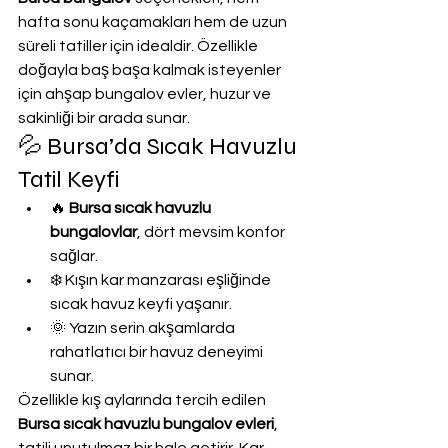
hafta sonu kaçamakları hem de uzun 
süreli tatiller için idealdir. Özellikle 
doğayla baş başa kalmak isteyenler 
için ahşap bungalov evler, huzur ve 
sakinliği bir arada sunar.
💦 Bursa’da Sıcak Havuzlu 
Tatil Keyfi
🔥 
Bursa sıcak havuzlu 
bungalovlar
, dört mevsim konfor 
sağlar.
❄️ Kışın kar manzarası eşliğinde 
sıcak havuz keyfi yaşanır.
🌞 Yazın serin akşamlarda 
rahatlatıcı bir havuz deneyimi 
sunar.
Özellikle kış aylarında tercih edilen 
Bursa sıcak havuzlu bungalov evleri
, 