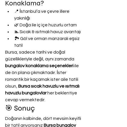
Konaklama?
📍 İstanbul’a ve çevre illere 
yakınlığı
🌿 Doğa ile iç içe huzurlu ortam
🏊 Sıcak & ısıtmalı havuz avantajı
🏞️ Göl ve orman manzaralı eşsiz 
tatil
Bursa, sadece tarihi ve doğal 
güzellikleriyle değil, aynı zamanda 
bungalov konaklama seçenekleri
 ile 
de ön plana çıkmaktadır. İster 
romantik bir kaçamak ister aile tatili 
olsun, 
Bursa sıcak havuzlu ve ısıtmalı 
havuzlu bungalovlar
 her beklentiye 
cevap vermektedir.
🎯 Sonuç
Doğanın kalbinde, dört mevsim keyifli 
bir tatil arıyorsanız 
Bursa bungalov 