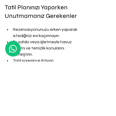
Tatil Planınızı Yaparken 
Unutmamanız Gerekenler
Rezervasyonunuzu erken yaparak 
istediğiniz evi kaçırmayın.
Ev sahibi veya işletmeyle havuz 
bakımı ve temizlik konularını 
netleştirin.
Tatil süresince ihtiyaç 
duyabileceğiniz market ve sağlık 
hizmetlerine yakınlığı kontrol edin.
Tatil köyü içindeki kuralları ve 
sosyal imkanları önceden öğrenin.