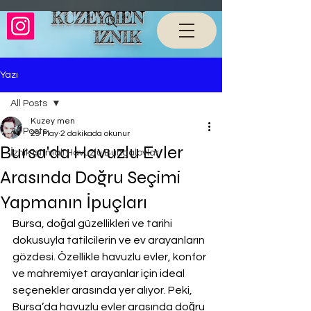
KUZEYMEN
IZNIK
Yazı
All Posts
Kuzey men
All Posts
29 May
2 dakikada okunur
Bursa'da Havuzlu Evler
İznik Isıtmalı Havuzlu Bungalovlar
Arasında Doğru Seçimi
Yapmanın İpuçları
Bursa, doğal güzellikleri ve tarihi 
dokusuyla tatilcilerin ve ev arayanların 
gözdesi. Özellikle havuzlu evler, konfor 
ve mahremiyet arayanlar için ideal 
seçenekler arasında yer alıyor. Peki, 
Bursa’da havuzlu evler arasında doğru 