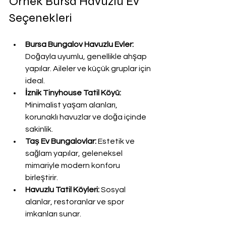
Örnek Bursa Havuzlu Ev 
Seçenekleri
Bursa Bungalov Havuzlu Evler:
Doğayla uyumlu, genellikle ahşap 
yapılar. Aileler ve küçük gruplar için 
ideal.
İznik Tinyhouse Tatil Köyü:
Minimalist yaşam alanları, 
korunaklı havuzlar ve doğa içinde 
sakinlik.
Taş Ev Bungalovlar:
 Estetik ve 
sağlam yapılar, geleneksel 
mimariyle modern konforu 
birleştirir.
Havuzlu Tatil Köyleri:
 Sosyal 
alanlar, restoranlar ve spor 
imkanları sunar.