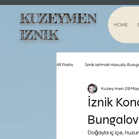
KUZEYMEN
HOME
IZNIK
All Posts
İznik Isıtmalı Havuzlu Bung
Kuzey men
29 May
İznik Kon
Bungalov
Doğayla iç içe, huzur