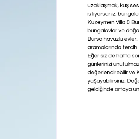
uzaklaşmak, kuş sesl
istiyorsanız, bungalo
Kuzeymen Villa & Bung
bungalovlar ve doğay
Bursa havuzlu evler, B
aramalarında tercih 
Eğer siz de hafta so
günlerinizi unutulmaz
değerlendirebilir ve
yaşayabilirsiniz. Do
geldiğinde ortaya unu