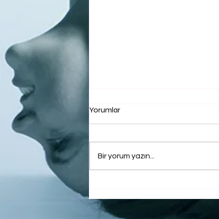
Yorumlar
Bir yorum yazın...
Bursa'da Havuzlu Evler
Arasında Doğru Seçimi
Yapmanın İpuçları