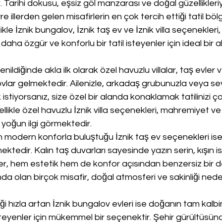
. Tarihi dokusu, eşsiz göl manzarası ve doğal güzellikleriy
e illerden gelen misafirlerin en çok tercih ettiği tatil bölg
likle İznik bungalov, İznik taş ev ve İznik villa seçenekleri,
aha özgür ve konforlu bir tatil isteyenler için ideal bir al
nildiğinde akla ilk olarak özel havuzlu villalar, taş evler
lar gelmektedir. Ailenizle, arkadaş grubunuzla veya sevd
k istiyorsanız, size özel bir alanda konaklamak tatilinizi 
ellikle özel havuzlu İznik villa seçenekleri, mahremiyet v
 yoğun ilgi görmektedir.
 modern konforla buluştuğu İznik taş ev seçenekleri is
ktedir. Kalın taş duvarları sayesinde yazın serin, kışın is
r, hem estetik hem de konfor açısından benzersiz bir d
da olan birçok misafir, doğal atmosferi ve sakinliği nedeni
iği hızla artan İznik bungalov evleri ise doğanın tam kalbi
yenler için mükemmel bir seçenektir. Şehir gürültüsün