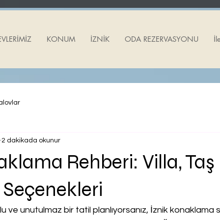
EVLERİMİZ
KONUM
İZNİK
ODA REZERVASYONU
İl
alovlar
2 dakikada okunur
aklama Rehberi: Villa, Taş
 Seçenekleri
lu ve unutulmaz bir tatil planlıyorsanız, İznik konaklama 