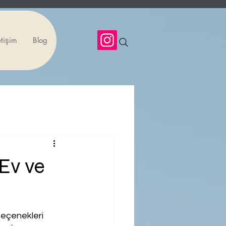
etişim
Blog
 Ev ve
seçenekleri 