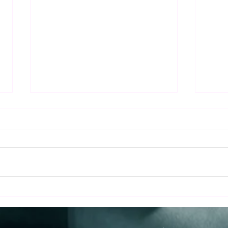
Bursa
Tati
Terci
Bursa 
misaf
mahre
İznik
Kuzey
İznik Taş Ev ve Bungalov
havuz
Konaklamasının Avantajları
kona