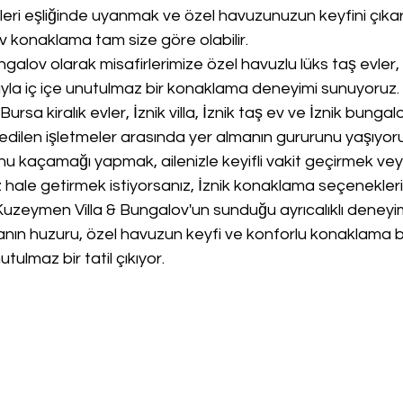
eri eşliğinde uyanmak ve özel havuzunuzun keyfini çıka
v konaklama tam size göre olabilir.
alov olarak misafirlerimize özel havuzlu lüks taş evler,
la iç içe unutulmaz bir konaklama deneyimi sunuyoruz. B
ursa kiralık evler, İznik villa, İznik taş ev ve İznik bungal
edilen işletmeler arasında yer almanın gururunu yaşıyoru
nu kaçamağı yapmak, ailenizle keyifli vakit geçirmek vey
 hale getirmek istiyorsanız, İznik konaklama seçenekleri
 Kuzeymen Villa & Bungalov'un sunduğu ayrıcalıklı deneyim
ğanın huzuru, özel havuzun keyfi ve konforlu konaklama b
tulmaz bir tatil çıkıyor.