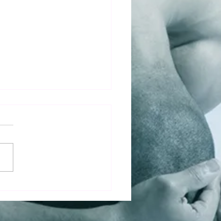
 Villa ve İznik Villa
linde Neden Kuzeymen
h Edilmeli?
villa tatili planlayan
irler için doğa, konfor ve
miyet büyük önem taşır.
'in eşsiz doğasında yer alan
men Villa & Bungalov, özel
lu taş evleri ve lüks
klama seçenek