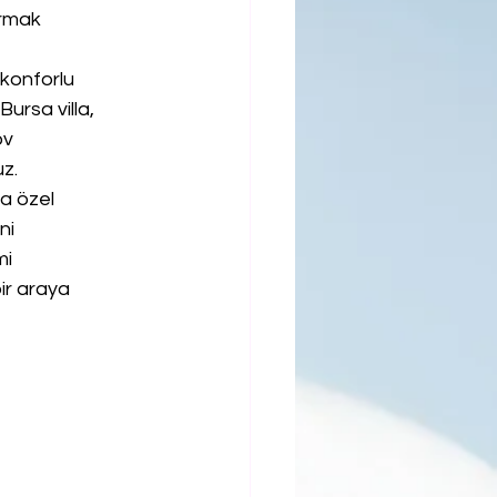
rmak 
 konforlu 
ursa villa, 
ov 
z.
a özel 
ni 
i 
ir araya 