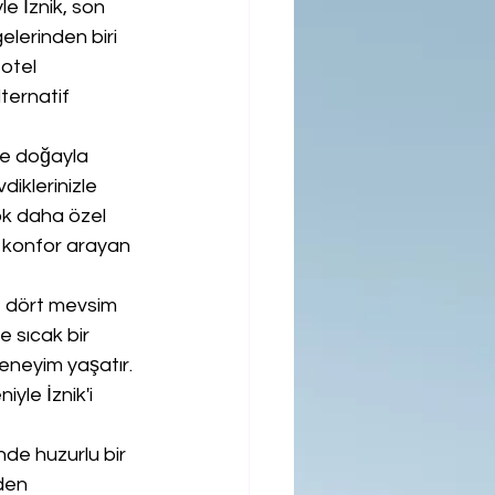
le İznik, son 
elerinden biri 
 otel 
ternatif 
 ve doğayla 
iklerinizle 
çok daha özel 
e konfor arayan 
e dört mevsim 
e sıcak bir 
eneyim yaşatır. 
yle İznik'i 
nde huzurlu bir 
den 