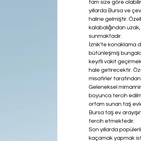
tam size göre olabilir
yıllarda Bursa ve çevr
haline gelmiştir. Özel
kalabalığından uzak, d
sunmaktadır.
İznik'te konaklama de
bütünleşmiş bungalov
keyifli vakit geçirme
hale getirecektir. Öz
misafirler tarafından
Geleneksel mimarinin
boyunca tercih edilme
ortam sunan taş evle
Bursa taş ev arayışın
tercih etmektedir.
Son yıllarda popülerl
kaçamak yapmak iste