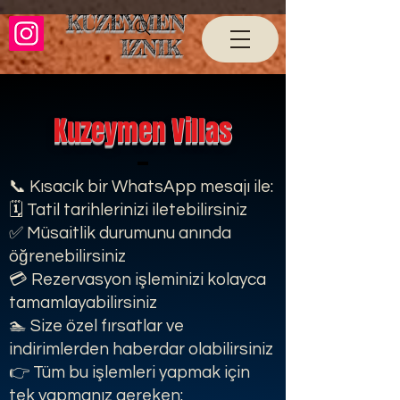
KUZEYMEN
IZNIK
Kuzeymen Villas
📞 Kısacık bir WhatsApp mesajı ile:
🗓️ Tatil tarihlerinizi iletebilirsiniz
✅ Müsaitlik durumunu anında
öğrenebilirsiniz
💳 Rezervasyon işleminizi kolayca
tamamlayabilirsiniz
🏊 Size özel fırsatlar ve
indirimlerden haberdar olabilirsiniz
👉 Tüm bu işlemleri yapmak için
tek yapmanız gereken: