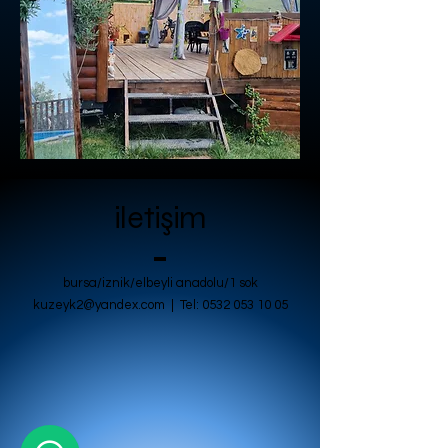
iletişim
bursa/iznik/elbeyli anadolu/1 sok
kuzeyk2@yandex.com
| Tel:
0532 053 10 05