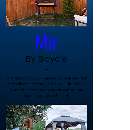
Mir
By Bicycle
I'm a paragraph. Click here to add your own text
and edit me. It’s easy. Just click “Edit Text” or
double click me to add your own content and
make changes to the font.