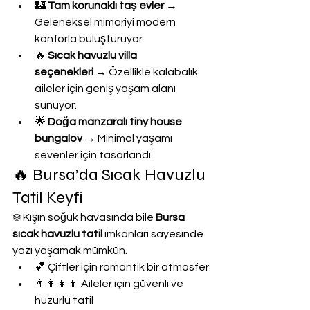
🏰 
Tam korunaklı taş evler
 → 
Geleneksel mimariyi modern 
konforla buluşturuyor.
🔥 
Sıcak havuzlu villa 
seçenekleri
 → Özellikle kalabalık 
aileler için geniş yaşam alanı 
sunuyor.
🌟 
Doğa manzaralı tiny house 
bungalov
 → Minimal yaşamı 
sevenler için tasarlandı.
🔥 Bursa’da Sıcak Havuzlu 
Tatil Keyfi
❄️ Kışın soğuk havasında bile 
Bursa 
sıcak havuzlu tatil
 imkanları sayesinde 
yazı yaşamak mümkün.
💕 Çiftler için romantik bir atmosfer
👨‍👩‍👧‍👦 Aileler için güvenli ve 
huzurlu tatil