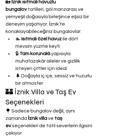
🏡 
İznik ısıtmalı havuzlu 
bungalov
 tatilleri, göl manzarası ve 
yemyeşil doğasıyla birleşince eşsiz bir 
deneyim yaşatıyor. İznik’te 
konaklayabileceğiniz bungalovlar:
🏊 
Isıtmalı özel havuz
 ile dört 
mevsim yüzme keyfi
🔒 
Tam korunaklı
 yapısıyla 
muhafazakâr aileler ve gizlilik 
isteyen çiftler için ideal
🌲 Doğayla iç içe, sessiz ve huzurlu 
bir atmosfer
🏰 İznik Villa ve Taş Ev 
Seçenekleri
🌳 Sadece bungalov değil, aynı 
zamanda 
İznik villa
 ve 
taş 
ev
 seçenekleri de tatil severlerin ilgisini 
çekiyor.