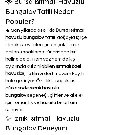
🌟 Bursa Isıtmalı Havuzlu 
Bungalov Tatili Neden 
Popüler?
🔥 Son yıllarda özellikle 
Bursa ısıtmalı 
havuzlu bungalov
 tatili, doğayla iç içe 
olmak isteyenler için en çok tercih 
edilen konaklama türlerinden biri 
haline geldi. Hem yaz hem de kış 
aylarında kullanılabilen 
ısıtmalı özel 
havuzlar
, tatilinizi dört mevsim keyifli 
hale getiriyor. Özellikle soğuk kış 
günlerinde 
sıcak havuzlu 
bungalov
 seçeneği, çiftler ve aileler 
için romantik ve huzurlu bir ortam 
sunuyor.
✨ İznik Isıtmalı Havuzlu 
Bungalov Deneyimi