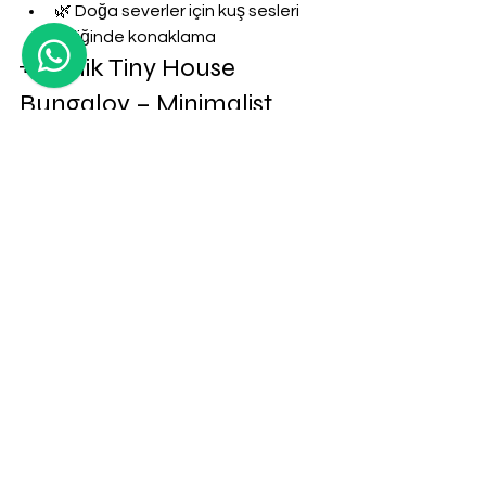
🌿 Doğa severler için kuş sesleri 
eşliğinde konaklama
🌟 İznik Tiny House 
Bungalov – Minimalist 
Tatil Deneyimi
🏡 Son yılların trendi olan 
tiny house 
bungalov
 tatili, İznik’te farklı bir 
deneyim sunuyor.
🔥 Özel ısıtmalı havuz → Dört 
mevsim sıcak havuz keyfi
🌲 Doğayla uyumlu minimalist 
yaşam
🔒 Tam korunaklı yapısıyla 
mahremiyet odaklı konaklama
🔒 İznik Tam Korunaklı Taş 
Evler
🏰 Tatilde gizliliğe önem verenler için 