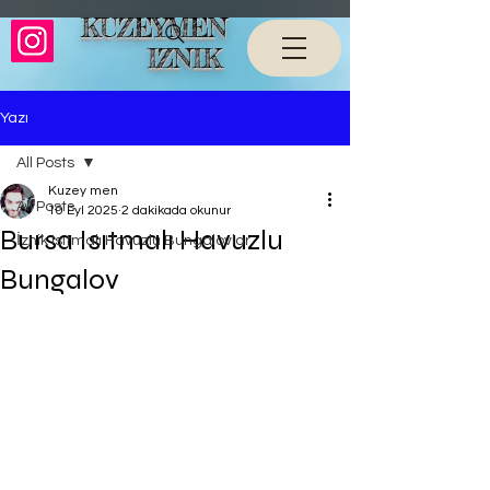
KUZEYMEN
IZNIK
Yazı
All Posts
Kuzey men
All Posts
10 Eyl 2025
2 dakikada okunur
Bursa Isıtmalı Havuzlu
İznik Isıtmalı Havuzlu Bungalovlar
Bungalov